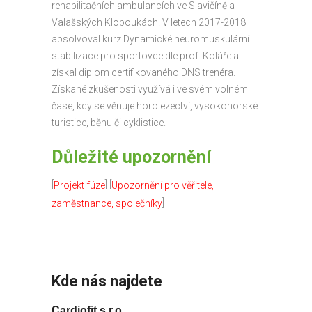
rehabilitačních ambulancích ve Slavičíně a
Valašských Kloboukách. V letech 2017-2018
absolvoval kurz Dynamické neuromuskulární
stabilizace pro sportovce dle prof. Koláře a
získal diplom certifikovaného DNS trenéra.
Získané zkušenosti využívá i ve svém volném
čase, kdy se věnuje horolezectví, vysokohorské
turistice, běhu či cyklistice.
Důležité upozornění
[
] [
Projekt fúze
Upozornění pro věřitele,
]
zaměstnance, společníky
Kde nás najdete
Cardiofit s.r.o.